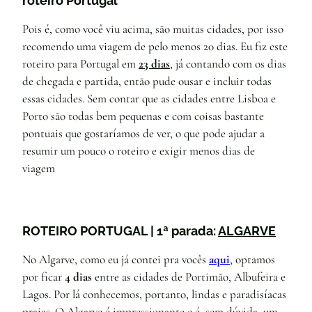
roteiro Portugal
Pois é, como você viu acima, são muitas cidades, por isso
recomendo uma viagem de pelo menos 20 dias. Eu fiz este
roteiro para Portugal em
23 dias
, já contando com os dias
de chegada e partida, então pude ousar e incluir todas
essas cidades. Sem contar que as cidades entre Lisboa e
Porto são todas bem pequenas e com coisas bastante
pontuais que gostaríamos de ver, o que pode ajudar a
resumir um pouco o roteiro e exigir menos dias de
viagem
ROTEIRO PORTUGAL | 1ª parada:
ALGARVE
No Algarve, como eu já contei pra vocês
aqui
, optamos
por ficar
4 dias
entre as cidades de Portimão, Albufeira e
Lagos. Por lá conhecemos, portanto, lindas e paradisíacas
praias. O Algarve é impressionante e é, sem dúvida, um