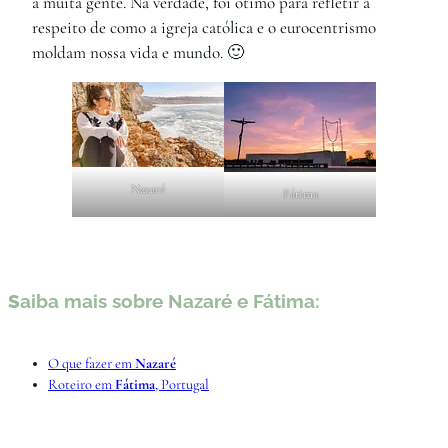
a muita gente. Na verdade, foi ótimo para refletir a
respeito de como a igreja católica e o eurocentrismo
moldam nossa vida e mundo. 🙂
Nazaré
Fátima
S
aiba mais sobre Nazaré e Fátima:
O que fazer em
Nazaré
Roteiro em
Fátima
, Portugal