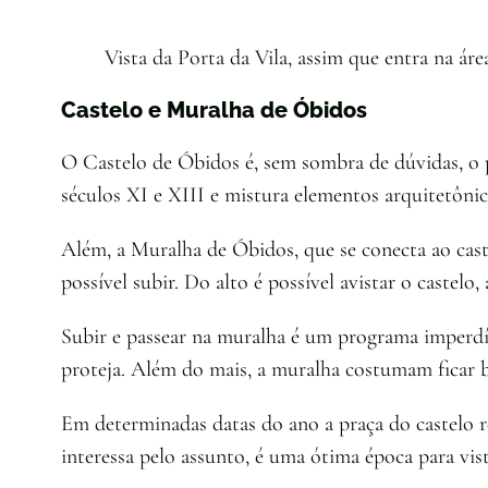
Vista da Porta da Vila, assim que entra na á
Castelo e Muralha de Óbidos
O Castelo de Óbidos é, sem sombra de dúvidas, o pr
séculos XI e XIII e mistura elementos arquitetôni
Além, a Muralha de Óbidos, que se conecta ao cast
possível subir. Do alto é possível avistar o castel
Subir e passear na muralha é um programa imperdí
proteja. Além do mais, a muralha costumam ficar b
Em determinadas datas do ano a praça do castelo r
interessa pelo assunto, é uma ótima época para vist