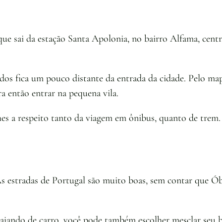
 que sai da estação Santa Apolonia, no bairro Alfama, cen
os fica um pouco distante da entrada da cidade. Pelo mapa 
ra então entrar na pequena vila.
hes a respeito tanto da viagem em ônibus, quanto de tre
As estradas de Portugal são muito boas, sem contar que Ób
ajando de carro, você pode também escolher mesclar seu b