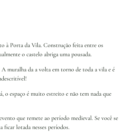
o à Porta da Vila. Construção feita entre os
tualmente o castelo abriga uma pousada.
 A muralha da a volta em torno de toda a vila e é
descritível!
, o espaço é muito estreito e não tem nada que
evento que remete ao período medieval. Se você se
a ficar lotada nesses períodos.