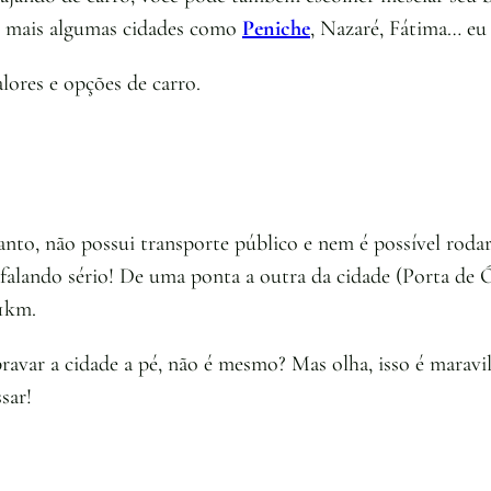
er mais algumas cidades como
Peniche
, Nazaré, Fátima… eu 
lores e opções de carro.
to, não possui transporte público e nem é possível rodar 
 falando sério! De uma ponta a outra da cidade (Porta de
 1km.
bravar a cidade a pé, não é mesmo? Mas olha, isso é maravi
sar!