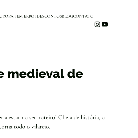
UROPA SEM ERROS
DESCONTOS
BLOG
CONTATO
Instagram
Youtube
e medieval de
ia estar no seu roteiro! Cheia de história, o
torna todo o vilarejo.