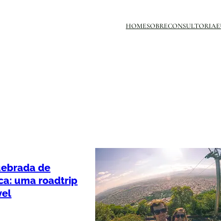
HOME
SOBRE
CONSULTORIA
E
uebrada de
a: uma roadtrip
vel