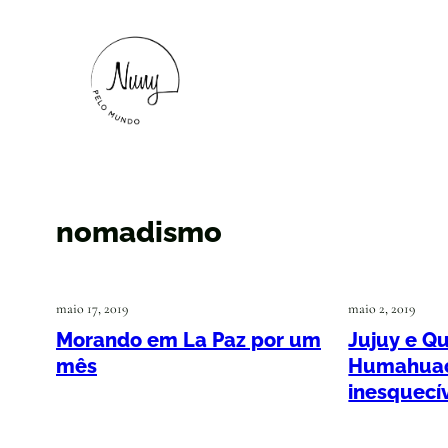
nomadismo
maio 17, 2019
maio 2, 2019
Morando em La Paz por um
Jujuy e Q
mês
Humahuac
inesquecí