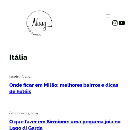
Instag
You
Itália
janeiro 6, 2020
Onde ficar em Milão: melhores bairros e dicas
de hotéis
dezembro 13, 2019
O que fazer em Sirmione: uma pequena joia no
Lago di Garda