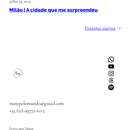
julho 29, 2019
Milão | A cidade que me surpreendeu
Próxima página
→
WhatsApp
Youtube
Instagram
Threads
Spotify
nunypelomundo@gmail.com
+55 (21) 99772-6115
Feito por Nuny