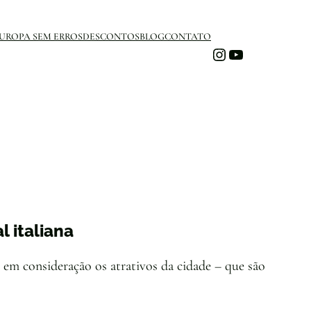
UROPA SEM ERROS
DESCONTOS
BLOG
CONTATO
Instagram
Youtube
 italiana
 em consideração os atrativos da cidade – que são