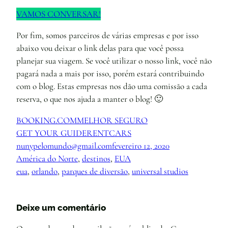
VAMOS CONVERSAR!
Por fim, somos parceiros de várias empresas e por isso
abaixo vou deixar o link delas para que você possa
planejar sua viagem. Se você utilizar o nosso link, você não
pagará nada a mais por isso, porém estará contribuindo
com o blog. Estas empresas nos dão uma comissão a cada
reserva, o que nos ajuda a manter o blog! 🙂
BOOKING.COM
MELHOR SEGURO
GET YOUR GUIDE
RENTCARS
nunypelomundo@gmail.com
fevereiro 12, 2020
América do Norte
, 
destinos
, 
EUA
eua
, 
orlando
, 
parques de diversão
, 
universal studios
Deixe um comentário