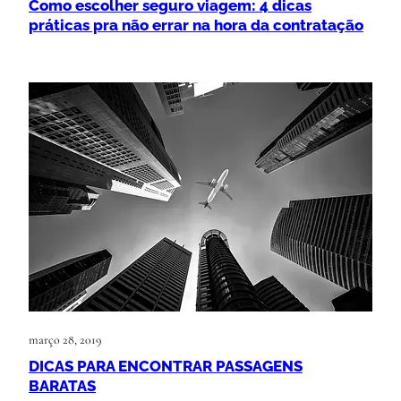
Como escolher seguro viagem: 4 dicas
práticas pra não errar na hora da contratação
março 28, 2019
DICAS PARA ENCONTRAR PASSAGENS
BARATAS