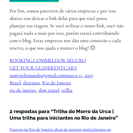
Por fim, somos parceiros de várias empresas e por isso
abaixo vou deixar o link delas para que você possa
planejar sua viagem. Se você utilizar o nosso link, você não
pagará nada a mais por isso, porém estará contribuindo
com o blog. Estas empresas nos dão uma comissão a cada
reserva, o que nos ajuda a manter o blog! 🙂
BOOKING.COM
MELHOR SEGURO
GET YOUR GUIDE
RENTCARS
nunypelomundo@gmail.com
março 11, 2019
Brasil
, 
destinos
, 
Rio de Janeiro
rio de janeiro
, 
slow travel
, 
trilha
2 respostas para “Trilha do Morro da Urca |
Uma trilha para iniciantes no Rio de Janeiro”
Passeios no Rio de Janeiro: dicas de passeios muito baratos ou