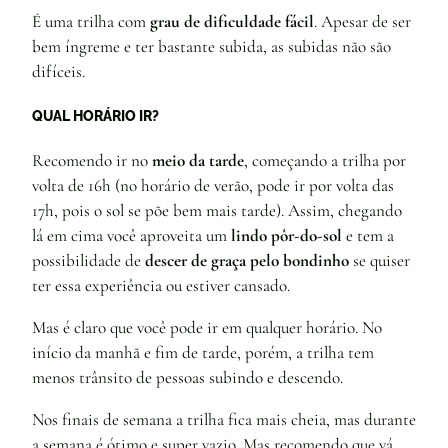
É uma trilha com
grau de dificuldade fácil
. Apesar de ser
bem íngreme e ter bastante subida, as subidas não são
difíceis.
QUAL HORÁRIO IR?
Recomendo ir no
meio da tarde
, começando a trilha por
volta de 16h (no horário de verão, pode ir por volta das
17h, pois o sol se põe bem mais tarde). Assim, chegando
lá em cima você aproveita um
lindo pôr-do-sol
e tem a
possibilidade de
descer de graça pelo bondinho
se quiser
ter essa experiência ou estiver cansado.
Mas é claro que você pode ir em qualquer horário. No
início da manhã e fim de tarde, porém, a trilha tem
menos trânsito de pessoas subindo e descendo.
Nos finais de semana a trilha fica mais cheia, mas durante
a semana é ótimo e super vazio. Mas recomendo que vá