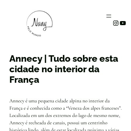
Instag
You
Annecy | Tudo sobre esta
cidade no interior da
França
Annecy é uma pequena cidade alpina no interior da
França e é conhecida como a “Veneza dos alpes franceses”.
Localizada em um dos extremos do lago de mesmo nome,
Annecy é recheada de canais, possui um centrinho
histórico lindo, além de estar localizada próxima a várias