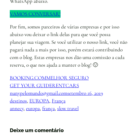
WhatsApp abaixo.
VAMOS CONVERSAR!
Por fim, somos parceiros de várias empresas e por isso
abaixo vou deixar o link delas para que você possa
planejar sua viagem. Se você utilizar o nosso link, você não
pagará nada a mais por isso, porém estará contribuindo
com o blog. Estas empresas nos dão uma comissão a cada
reserva, o que nos ajuda a manter o blog! 🙂
BOOKING.COM
MELHOR SEGURO
GET YOUR GUIDE
RENTCARS
nunypelomundo@gmail.com
setembro 16, 2019
destinos
, 
EUROPA
, 
França
annecy
, 
europa
, 
frança
, 
slow travel
Deixe um comentário